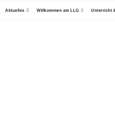
Aktuelles
Willkommen am LLG
Unterricht &
ensabetrieb 
Gesund. Abwechslungsreich. Und vor allem lecker!