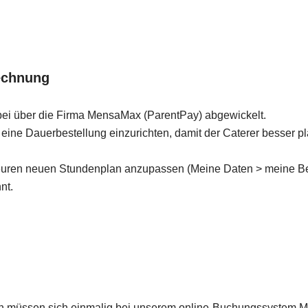
rechnung
bei über die Firma MensaMax (ParentPay) abgewickelt.
e, eine Dauerbestellung einzurichten, damit der Caterer besser
f euren neuen Stundenplan anzupassen (Meine Daten > meine Be
nt.
en müssen sich einmalig bei unserem online-Buchungssystem