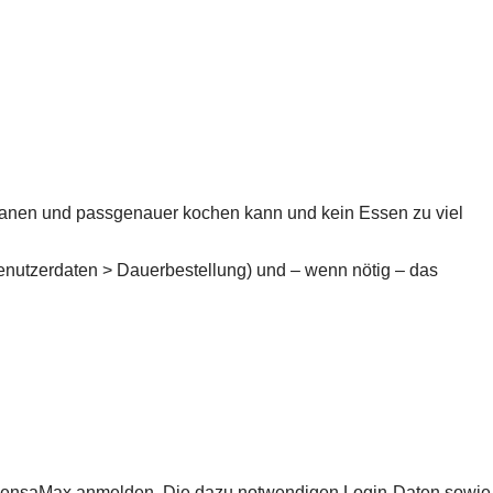
 planen und passgenauer kochen kann und kein Essen zu viel
nutzerdaten > Dauerbestellung) und – wenn nötig – das
 MensaMax anmelden. Die dazu notwendigen Login-Daten sowie