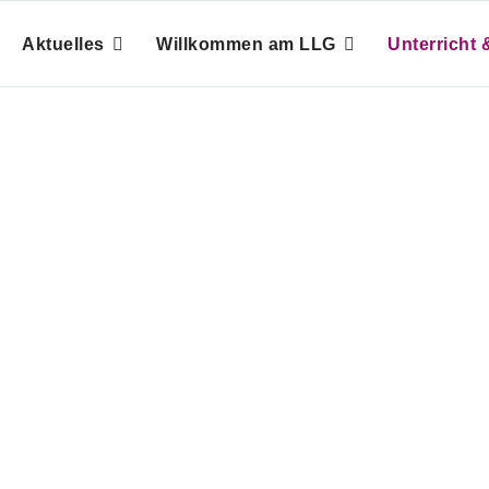
Aktuelles
Willkommen am LLG
Unterricht &
rderkonzept
Individuell. Nicht nur nach Schema F.