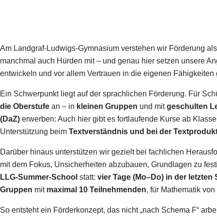
Am Landgraf-Ludwigs-Gymnasium verstehen wir Förderung als fe
manchmal auch Hürden mit – und genau hier setzen unsere Ange
entwickeln und vor allem Vertrauen in die eigenen Fähigkeiten
Ein Schwerpunkt liegt auf der sprachlichen Förderung. Für Sch
die Oberstufe
an – in
kleinen Gruppen
und mit
geschulten L
(DaZ)
erwerben: Auch hier gibt es fortlaufende Kurse ab Klasse
Unterstützung beim
Textverständnis und bei der Textproduk
Darüber hinaus unterstützen wir gezielt bei fachlichen Herausf
mit dem Fokus, Unsicherheiten abzubauen, Grundlagen zu festi
LLG-Summer-School
statt:
vier Tage (Mo–Do) in der letzte
Gruppen
mit
maximal 10 Teilnehmenden
, für Mathematik von
So entsteht ein Förderkonzept, das nicht „nach Schema F“ arbei