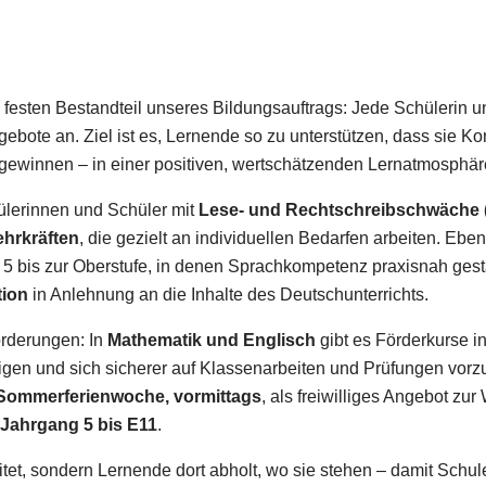
sten Bestandteil unseres Bildungsauftrags: Jede Schülerin un
bote an. Ziel ist es, Lernende so zu unterstützen, dass sie 
 gewinnen – in einer positiven, wertschätzenden Lernatmosphär
ülerinnen und Schüler mit
Lese- und Rechtschreibschwäche 
ehrkräften
, die gezielt an individuellen Bedarfen arbeiten. Ebe
 5 bis zur Oberstufe, in denen Sprachkompetenz praxisnah gest
tion
in Anlehnung an die Inhalte des Deutschunterrichts.
orderungen: In
Mathematik und Englisch
gibt es Förderkurse i
gen und sich sicherer auf Klassenarbeiten und Prüfungen vorz
n Sommerferienwoche, vormittags
, als freiwilliges Angebot zu
Jahrgang 5 bis E11
.
tet, sondern Lernende dort abholt, wo sie stehen – damit Schule