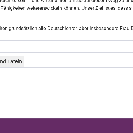
greich zu sein – und wir sind hier, um sie auf diesem Weg zu un
ähigkeiten weiterentwickeln können. Unser Ziel ist es, dass si
en grundsätzlich alle Deutschlehrer, aber insbesondere Frau 
nd Latein