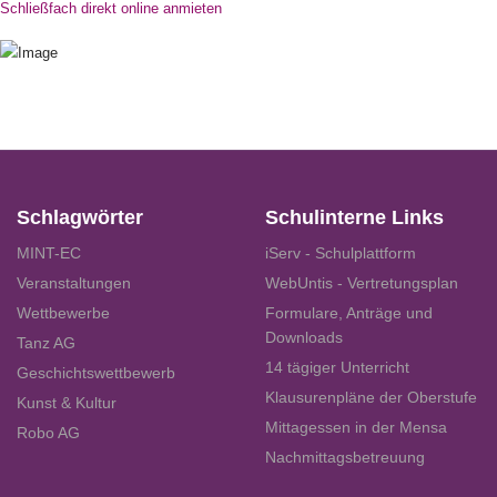
Schließfach direkt online anmieten
Schlagwörter
Schulinterne Links
MINT-EC
iServ - Schulplattform
Veranstaltungen
WebUntis - Vertretungsplan
Wettbewerbe
Formulare, Anträge und
Downloads
Tanz AG
14 tägiger Unterricht
Geschichtswettbewerb
Klausurenpläne der Oberstufe
Kunst & Kultur
Mittagessen in der Mensa
Robo AG
Nachmittagsbetreuung