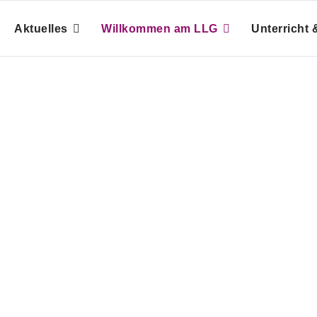
Aktuelles
Willkommen am LLG
Unterricht &
udwigs-Gymna
Raum für Entfaltung - Zeit für Bildung