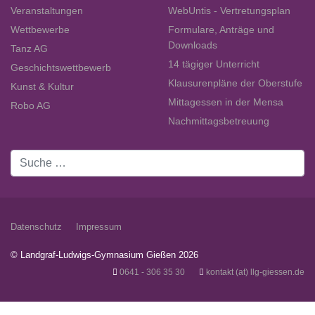
Veranstaltungen
WebUntis - Vertretungsplan
Wettbewerbe
Formulare, Anträge und
Downloads
Tanz AG
14 tägiger Unterricht
Geschichtswettbewerb
Klausurenpläne der Oberstufe
Kunst & Kultur
Mittagessen in der Mensa
Robo AG
Nachmittagsbetreuung
Suchen
Datenschutz
Impressum
© Landgraf-Ludwigs-Gymnasium Gießen 2026
0641 - 306 35 30
kontakt (at) llg-giessen.de