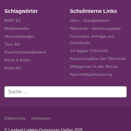
Schlagwörter
Schulinterne Links
MINT-EC
iServ - Schulplattform
Wettbewerbe
WebUntis - Vertretungsplan
Veranstaltungen
Formulare, Anträge und
Downloads
Tanz AG
14 tägiger Unterricht
Geschichtswettbewerb
Klausurenpläne der Oberstufe
Kunst & Kultur
Mittagessen in der Mensa
Robo AG
Nachmittagsbetreuung
Suchen
Datenschutz
Impressum
© Landgraf-Ludwigs-Gymnasium Gießen 2026